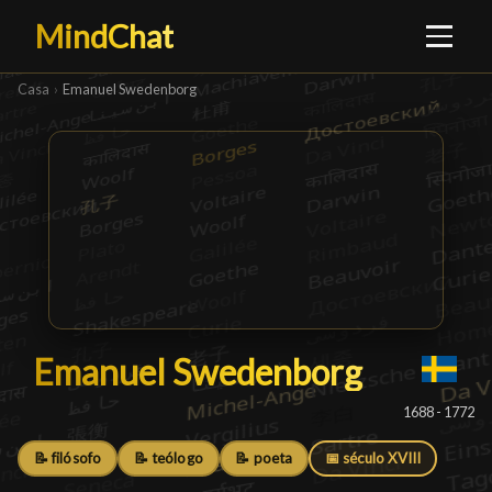
MindChat
Casa
›
Emanuel Swedenborg
Emanuel Swedenborg
Emanuel Swedenborg
█
1688 - 1772
📝 filósofo
📝 teólogo
📝 poeta
📅 século XVIII