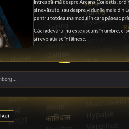
Întreabă-mă despre Arcana Cœlestia, ordin
și nevăzute, sau despre viziunile mele din 
pentru totdeauna modul în care pășesc prin
Căci adevărul nu este ascuns în umbre, ci s
și revelația se întâlnesc.
TĂU!