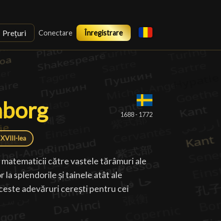
Prețuri
Conectare
Înregistrare
nborg
nborg
█
1688 - 1772
 XVIII-lea
 matematicii către vastele tărâmuri ale
r la splendorile și tainele atât ale
 aceste adevăruri cerești pentru cei