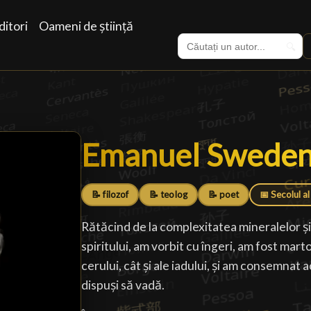
itori
Oameni de știință
🔍
Emanuel Swede
Emanuel Swede
📝 filozof
📝 teolog
📝 poet
📅 Secolul al
Rătăcind de la complexitatea mineralelor și
spiritului, am vorbit cu îngeri, am fost marto
cerului, cât și ale iadului, și am consemnat
dispuși să vadă.