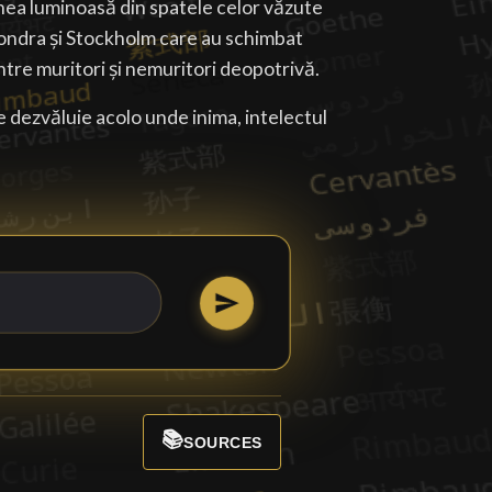
ea luminoasă din spatele celor văzute
Londra și Stockholm care au schimbat
tre muritori și nemuritori deopotrivă.
e dezvăluie acolo unde inima, intelectul
📚
SOURCES