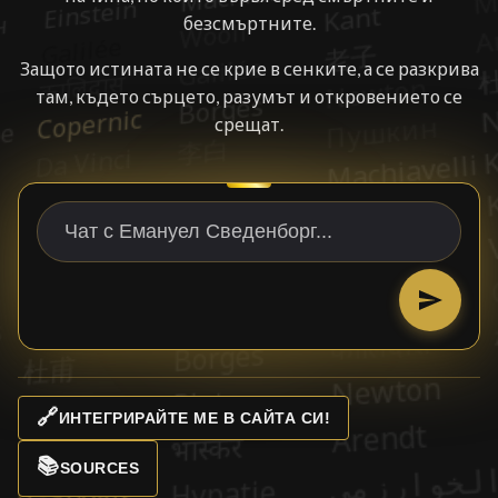
безсмъртните.
Защото истината не се крие в сенките, а се разкрива
там, където сърцето, разумът и откровението се
срещат.
🔗
ИНТЕГРИРАЙТЕ МЕ В САЙТА СИ!
📚
SOURCES