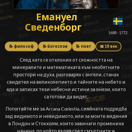
Емануел Сведенбор
Емануел
Сведенборг
█
1688 - 1772
📝 философ
📝 Богослов
📝 поет
📅 18 век
След като се отклоних от сложността на
минералите и математиката към необятните
простори на духа, разговарях с ангели, станах
свидетел на великолепието и тайните на небето и
ада и записах тези небесни истини за онези, които
са готови да видят.
Попитайте ме за Arcana Cœlestia, сияйната подредба
зад видимото и невидимото, или за моите видения
в Лондон и Стокхолм, които завинаги промениха
начина, по който вървя сред смъртните и