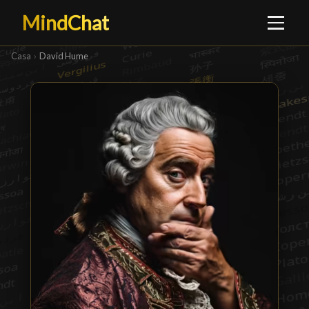
MindChat
Casa
›
David Hume