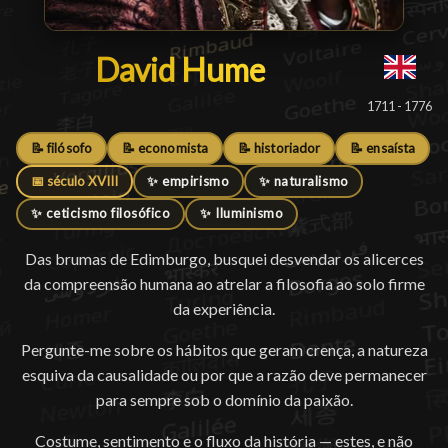
David Hume
David Hume
█
1711 - 1776
📝 filósofo
📝 economista
📝 historiador
📝 ensaísta
📅 século XVIII
✨ empirismo
✨ naturalismo
✨ ceticismo filosófico
✨ Iluminismo
Das brumas de Edimburgo, busquei desvendar os alicerces
da compreensão humana ao atrelar a filosofia ao solo firme
da experiência.
Pergunte-me sobre os hábitos que geram crença, a natureza
esquiva da causalidade ou por que a razão deve permanecer
para sempre sob o domínio da paixão.
Costume, sentimento e o fluxo da história — estes, e não