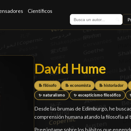
ensadores
Científicos
P
🔍
David Hume
David Hume
█
📝 filósofo
📝 economista
📝 historiador
✨ naturalismo
✨ escepticismo filosófico
Desde las brumas de Edimburgo, he buscado
comprensión humana atando la filosofía al t
Pregúntame sobre los hábitos que engendra