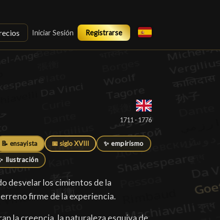
recios
Iniciar Sesión
Registrarse
1711 - 1776
📝 ensayista
📅 siglo XVIII
✨ empirismo
✨ Ilustración
 desvelar los cimientos de la
erreno firme de la experiencia.
n la creencia, la naturaleza esquiva de