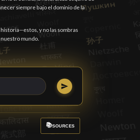
anecer siempre bajo el dominio de la
a historia—estos, y no las sombras
e nuestro mundo.
📚
SOURCES