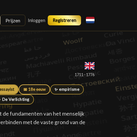
Prijzen
Inloggen
Registreren
1711 - 1776
essayist
📅 18e eeuw
✨ empirisme
 De Verlichting
ht de fundamenten van het menselijk
e verbinden met de vaste grond van de