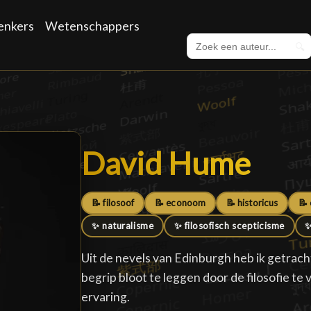
enkers
Wetenschappers
🔍
David Hume
David Hume
█
📝 filosoof
📝 econoom
📝 historicus
📝 
✨ naturalisme
✨ filosofisch scepticisme
✨
Uit de nevels van Edinburgh heb ik getrac
begrip bloot te leggen door de filosofie t
ervaring.