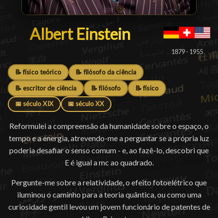
Albert Einstein
Albert Einstein
1879 - 1955
📝 físico teórico
📝 filósofo da ciência
📝 escritor de ciência
📝 filósofo
📝 físico
📅 século XIX
📅 século XX
Reformulei a compreensão da humanidade sobre o espaço, o
tempo e a energia, atrevendo-me a perguntar se a própria luz
poderia desafiar o senso comum - e, ao fazê-lo, descobri que
E é igual a mc ao quadrado.
Pergunte-me sobre a relatividade, o efeito fotoelétrico que
iluminou o caminho para a teoria quântica, ou como uma
curiosidade gentil levou um jovem funcionário de patentes de