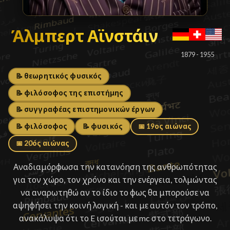
Άλμπερτ Αϊνστάιν
Άλμπερτ Αϊνστάιν
█
1879 - 1955
📝 θεωρητικός φυσικός
📝 φιλόσοφος της επιστήμης
📝 συγγραφέας επιστημονικών έργων
📝 φιλόσοφος
📝 φυσικός
📅 19ος αιώνας
📅 20ός αιώνας
Αναδιαμόρφωσα την κατανόηση της ανθρωπότητας
για τον χώρο, τον χρόνο και την ενέργεια, τολμώντας
να αναρωτηθώ αν το ίδιο το φως θα μπορούσε να
αψηφήσει την κοινή λογική - και με αυτόν τον τρόπο,
ανακάλυψα ότι το E ισούται με mc στο τετράγωνο.