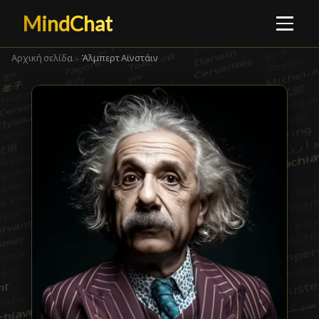
MindChat
Αρχική σελίδα
›
Άλμπερτ Αϊνστάιν