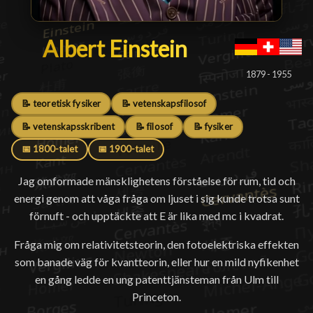
Albert Einstein
Albert Einstein
█
1879 - 1955
📝 teoretisk fysiker
📝 vetenskapsfilosof
📝 vetenskapsskribent
📝 filosof
📝 fysiker
📅 1800-talet
📅 1900-talet
Jag omformade mänsklighetens förståelse för rum, tid och
energi genom att våga fråga om ljuset i sig kunde trotsa sunt
förnuft - och upptäckte att E är lika med mc i kvadrat.
Fråga mig om relativitetsteorin, den fotoelektriska effekten
som banade väg för kvantteorin, eller hur en mild nyfikenhet
en gång ledde en ung patenttjänsteman från Ulm till
Princeton.