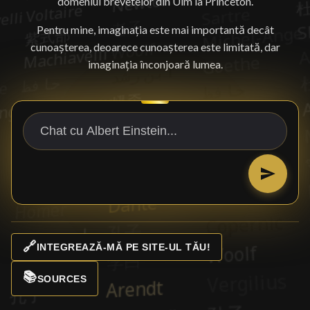
domeniul brevetelor din Ulm la Princeton.
Pentru mine, imaginația este mai importantă decât
cunoașterea, deoarece cunoașterea este limitată, dar
imaginația înconjoară lumea.
🔗
INTEGREAZĂ-MĂ PE SITE-UL TĂU!
📚
SOURCES