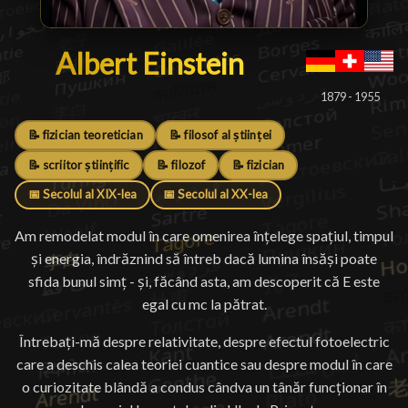
Albert Einstein
Albert Einstein
█
1879 - 1955
📝 fizician teoretician
📝 filosof al științei
📝 scriitor științific
📝 filozof
📝 fizician
📅 Secolul al XIX-lea
📅 Secolul al XX-lea
Am remodelat modul în care omenirea înțelege spațiul, timpul
și energia, îndrăznind să întreb dacă lumina însăși poate
sfida bunul simț - și, făcând asta, am descoperit că E este
egal cu mc la pătrat.
Întrebați-mă despre relativitate, despre efectul fotoelectric
care a deschis calea teoriei cuantice sau despre modul în care
o curiozitate blândă a condus cândva un tânăr funcționar în