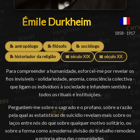
Émile Durkheim
Émile Durkheim
█
1858 - 1917
📝 antropólogo
📝 filósofo
📝 sociólogo
📝 historiador da religião
📅 século XIX
📅 século XX
Para compreender a humanidade, esforcei-me por revelar os
fios invisíveis - solidariedade, anomia, consciência colectiva -
que ligam os indivíduos à sociedade e infundem sentido a
todos os rituais e instituições.
Perguntem-me sobre o sagrado e o profano, sobre a razão
pela qual as estatísticas de suicídio revelam mais sobre os
laços entre nós do que sobre qualquer motivo solitário, ou
sobre a forma como a moderna divisão do trabalho remodela
a própria alma das comunidades.