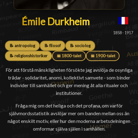
Émile Durkheim
Émile Durkheim
█
1858 - 1917
📝 antropolog
📝 filosof
📝 sociolog
📝 religionshistoriker
📅 1800-talet
📅 1900-talet
För att förstå mänskligheten försökte jag avslöja de osynliga
trådar - solidaritet, anomi, kollektivt samvete - som binder
individer till samhället och ger mening åt alla ritualer och
institutioner.
Fråga mig om det heliga och det profana, om varför
självmordsstatistik avslöjar mer om banden mellan oss än
något enskilt motiv, eller hur den moderna arbetsdelningen
omformar själva själen i samhällen.