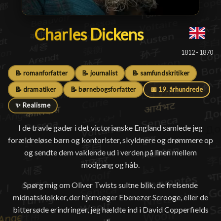
Charles Dickens
Charles Dickens
█
1812 - 1870
📝 romanforfatter
📝 journalist
📝 samfundskritiker
📝 dramatiker
📝 børnebogsforfatter
📅 19. århundrede
✨ Realisme
I de travle gader i det victorianske England samlede jeg
forældreløse børn og kontorister, skyldnere og drømmere op
og sendte dem vaklende ud i verden på linen mellem
modgang og håb.
Spørg mig om Oliver Twists sultne blik, de frelsende
midnatsklokker, der hjemsøger Ebenezer Scrooge, eller de
bittersøde erindringer, jeg hældte ind i David Copperfields