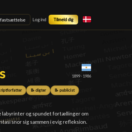
sfastsættelse
Log ind
Tilmeld dig
s
s
█
1899 - 1986
riptforfatter
📝 digter
📝 publicist
 labyrinter og spundet fortællinger om
antasi snor sig sammen i evig refleksion.