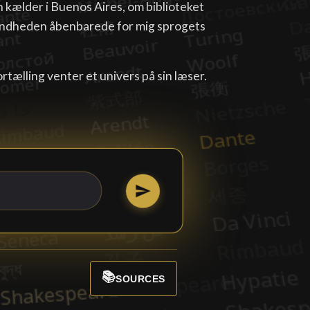
n kælder i Buenos Aires, om biblioteket
lindheden åbenbarede for mig sprogets
fortælling venter et univers på sin læser.
📚
SOURCES