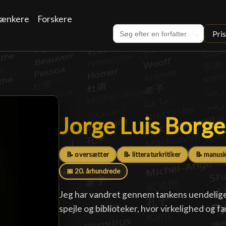
ænkere
Forskere
Pri
🔍
Jorge Luis Borge
Jorge Luis Borge
📝 oversætter
📝 litteraturkritiker
📝 manusk
📅 20. århundrede
Jeg har vandret gennem tankens uendelige
spejle og biblioteker, hvor virkelighed og f