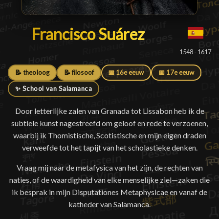
Francisco Suárez
Francisco Suárez
█
1548 - 1617
📝 theoloog
📝 filosoof
📅 16e eeuw
📅 17e eeuw
✨ School van Salamanca
Door letterlijke zalen van Granada tot Lissabon heb ik de
subtiele kunst nagestreefd om geloof en rede te verzoenen,
waarbij ik Thomistische, Scotistische en mijn eigen draden
verweefde tot het tapijt van het scholastieke denken.
Vraag mij naar de metafysica van het zijn, de rechten van
naties, of de waardigheid van elke menselijke ziel—zaken die
ik besprak in mijn Disputationes Metaphysicae en vanaf de
katheder van Salamanca.