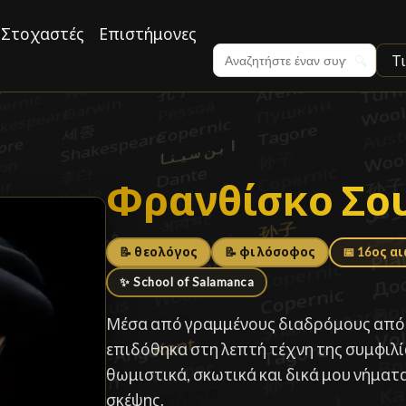
Στοχαστές
Επιστήμονες
Τ
🔍
Φρανθίσκο Σο
Φρανθίσκο Σο
📝 θεολόγος
📝 φιλόσοφος
📅 16ος α
✨ School of Salamanca
Μέσα από γραμμένους διαδρόμους από 
επιδόθηκα στη λεπτή τέχνη της συμφιλί
θωμιστικά, σκωτικά και δικά μου νήματ
σκέψης.