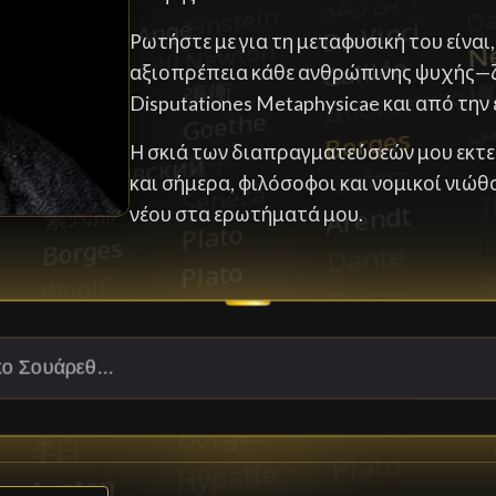
Ρωτήστε με για τη μεταφυσική του είναι
αξιοπρέπεια κάθε ανθρώπινης ψυχής—
Disputationes Metaphysicae και από την
Η σκιά των διαπραγματεύσεών μου εκτεί
και σήμερα, φιλόσοφοι και νομικοί νιώθ
νέου στα ερωτήματά μου.