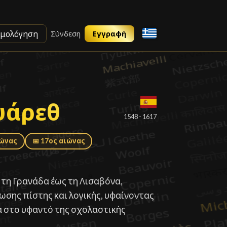
ιμολόγηση
Σύνδεση
Εγγραφή
υάρεθ
υάρεθ
█
1548 - 1617
ιώνας
📅 17ος αιώνας
τη Γρανάδα έως τη Λισαβόνα,
ωσης πίστης και λογικής, υφαίνοντας
α στο υφαντό της σχολαστικής