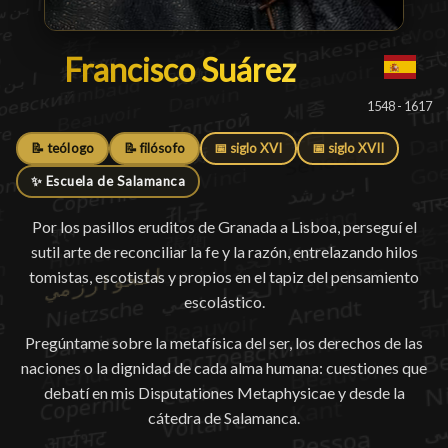
Francisco Suárez
Francisco Suárez
█
1548 - 1617
📝 teólogo
📝 filósofo
📅 siglo XVI
📅 siglo XVII
✨ Escuela de Salamanca
Por los pasillos eruditos de Granada a Lisboa, perseguí el
sutil arte de reconciliar la fe y la razón, entrelazando hilos
tomistas, escotistas y propios en el tapiz del pensamiento
escolástico.
Pregúntame sobre la metafísica del ser, los derechos de las
naciones o la dignidad de cada alma humana: cuestiones que
debatí en mis Disputationes Metaphysicae y desde la
cátedra de Salamanca.