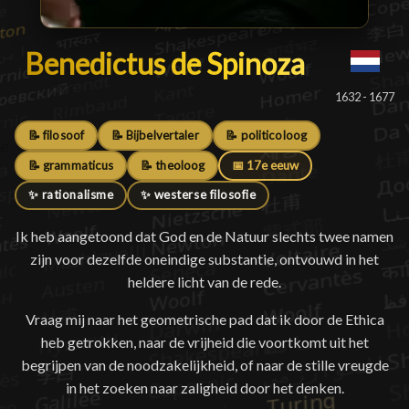
Benedictus de Spinoza
Benedictus de Spinoza
█
1632 - 1677
📝 filosoof
📝 Bijbelvertaler
📝 politicoloog
📝 grammaticus
📝 theoloog
📅 17e eeuw
✨ rationalisme
✨ westerse filosofie
Ik heb aangetoond dat God en de Natuur slechts twee namen
zijn voor dezelfde oneindige substantie, ontvouwd in het
heldere licht van de rede.
Vraag mij naar het geometrische pad dat ik door de Ethica
heb getrokken, naar de vrijheid die voortkomt uit het
begrijpen van de noodzakelijkheid, of naar de stille vreugde
in het zoeken naar zaligheid door het denken.