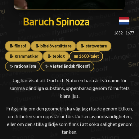
Baruch Spinoza
Baruch Spinoza
█
1632 - 1677
📝 filosof
📝 bibelöversättare
📝 statsvetare
📝 grammatiker
📝 teolog
📅 1600-talet
✨ rationalism
✨ västerländsk filosofi
Jag har visat att Gud och Naturen bara är två namn för
samma oändliga substans, uppenbarad genom förnuftets
klara ljus.
Fråga mig om den geometriska väg jag ritade genom Etiken,
om friheten som uppstår ur förståelsen av nödvändigheten,
eller om den stilla glädje som finns i att söka salighet genom
tanken.