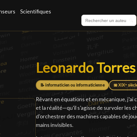
nseurs
Scientifiques
🔍
Leonardo Torre
Leonardo Torre
📝 informaticien ou informaticienne
📅 XIXᵉ siècl
Rêvant en équations et en mécanique, j’ai c
et la réalité—qu’il s’agisse de survoler le
d’orchestrer des machines capables de jou
mains invisibles.