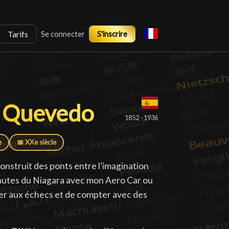
Tarifs
Se connecter
S'inscrire
s Quevedo
s Quevedo
█
1852 - 1936
e
📅 XXe siècle
onstruit des ponts entre l’imagination
s chutes du Niagara avec mon Aero Car ou
er aux échecs et de compter avec des