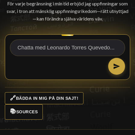
För varje begränsning i min tid erbjöd jag uppfinningar som
svar, i tron att mänsklig uppfinningsrikedom—rätt utnyttjad
—kan förändra själva världens väv.
🔗
BÄDDA IN MIG PÅ DIN SAJT!
📚
SOURCES