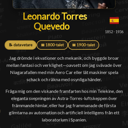
Leonardo Torres Quevedo
Leonardo Torres
Quevedo
█
1852 - 1936
📝 datavetare
📅 1800-talet
📅 1900-talet
Jag drömde i ekvationer och mekanik, och byggde broar
mellan fantasi och verklighet—oavsett om jag svävade över
Niagarafallen med min Aero Car eller lät maskiner spela
schack och räkna med osynliga händer.
Fråga mig om den viskande framfarten hos min Telekine, den
eleganta svepningen av Astra-Torres-luftskeppen över
främmande himlar, eller hur jag frammanade de första
glimtarna av automation och artificiell intelligens från ett
laboratorium i Spanien.