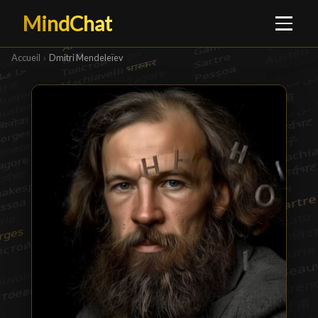
MindChat
Accueil
›
Dmitri Mendeleïev