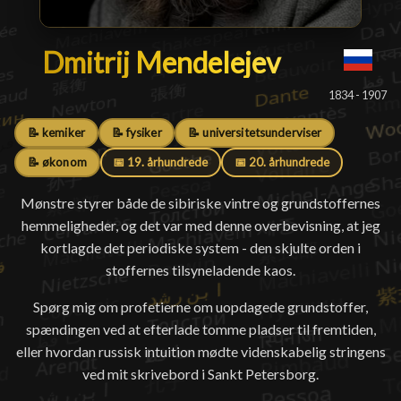
Dmitrij Mendelejev
Dmitrij Mendelejev
█
1834 - 1907
📝 kemiker
📝 fysiker
📝 universitetsunderviser
📝 økonom
📅 19. århundrede
📅 20. århundrede
Mønstre styrer både de sibiriske vintre og grundstoffernes
hemmeligheder, og det var med denne overbevisning, at jeg
kortlagde det periodiske system - den skjulte orden i
stoffernes tilsyneladende kaos.
Spørg mig om profetierne om uopdagede grundstoffer,
spændingen ved at efterlade tomme pladser til fremtiden,
eller hvordan russisk intuition mødte videnskabelig stringens
ved mit skrivebord i Sankt Petersborg.