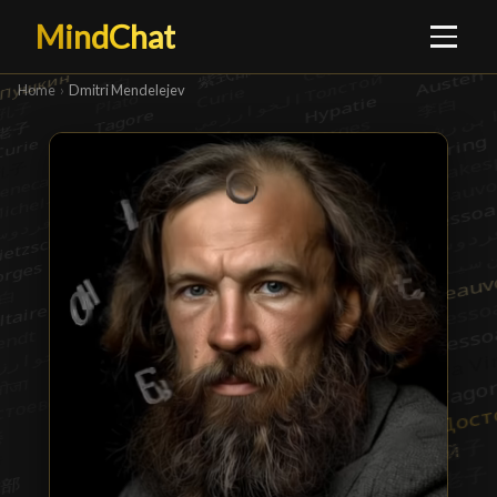
MindChat
Home
›
Dmitri Mendelejev