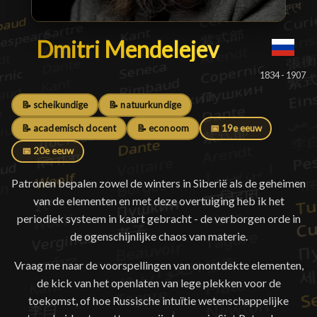
Dmitri Mendelejev
Dmitri Mendelejev
█
1834 - 1907
📝 scheikundige
📝 natuurkundige
📝 academisch docent
📝 econoom
📅 19e eeuw
📅 20e eeuw
Patronen bepalen zowel de winters in Siberië als de geheimen
van de elementen en met deze overtuiging heb ik het
periodiek systeem in kaart gebracht - de verborgen orde in
de ogenschijnlijke chaos van materie.
Vraag me naar de voorspellingen van onontdekte elementen,
de kick van het openlaten van lege plekken voor de
toekomst, of hoe Russische intuïtie wetenschappelijke