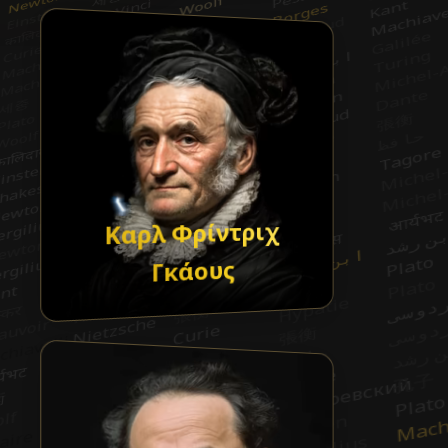
Καρλ Φρίντριχ
Γκάους