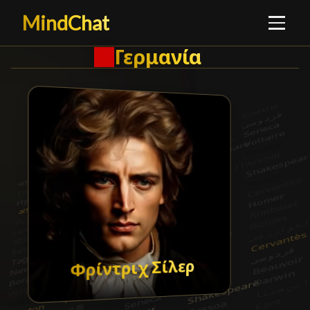
MindChat
Γερμανία
Γερμανία
█
Φρίντριχ Σίλερ