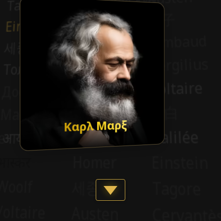
Καρλ Μαρξ
Show more