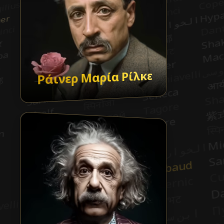
Ράινερ Μαρία Ρίλκε