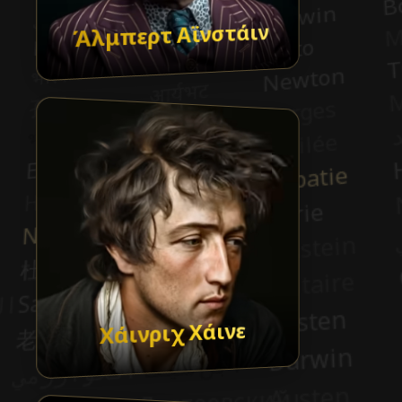
Άλμπερτ Αϊνστάιν
Χάινριχ Χάινε