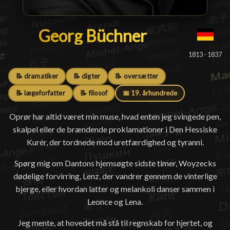
Georg Büchner
Georg Büchner
█
1813 - 1837
📝 dramatiker
📝 digter
📝 oversætter
📝 lægeforfatter
📝 filosof
📅 19. århundrede
Oprør har altid været min muse, hvad enten jeg svingede pen,
skalpel eller de brændende proklamationer i Den Hessiske
Kurér, der tordnede mod uretfærdighed og tyranni.
Spørg mig om Dantons hjemsøgte sidste timer, Woyzecks
dødelige forvirring, Lenz, der vandrer gennem de vinterlige
bjerge, eller hvordan latter og melankoli danser sammen i
Leonce og Lena.
Jeg mente, at hovedet må stå til regnskab for hjertet, og