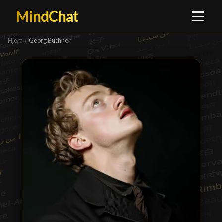
MindChat
Hjem
›
Georg Büchner