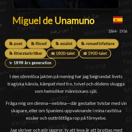
Miguel de Unamuno
Miguel de Unamuno
█
1864 - 1936
📝 poet
📝 filosof
📝 essäist
📝 romanförfattare
📝 litteraturkritiker
📅 1800-talet
📅 1900-talet
✨ 1898 års generation
I den sömnlösa jakten på mening har jag begrundat livets
tragiska känsla, kämpat med tro, tvivel och dödens skugga
som hemsöker människans själ.
Fråga mig om dimma—neblina—där gestalter tvistar med sin
skapare, eller om Spaniens uppvaknande i mina rastlösa
essäer och outtröttliga rop på förnyelse.
Jag skriver och gör uppror, ty att leva är att brottas med