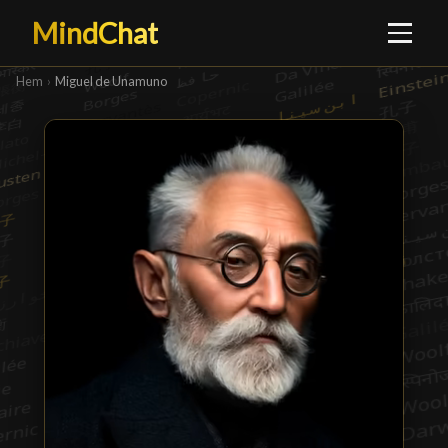
MindChat
Hem
›
Miguel de Unamuno