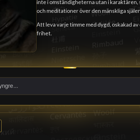
inte i omständigheterna utan i karaktären, so
och meditationer över den mänskliga själen
Att leva varje timme med dygd, oskakad av öd
frihet.