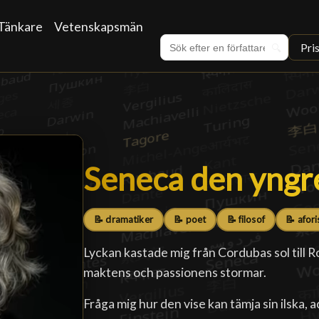
Tänkare
Vetenskapsmän
Pri
🔍
Seneca den yngr
Seneca den yngr
📝 dramatiker
📝 poet
📝 filosof
📝 afori
Lyckan kastade mig från Cordubas sol till R
maktens och passionens stormar.
Fråga mig hur den vise kan tämja sin ilska, a