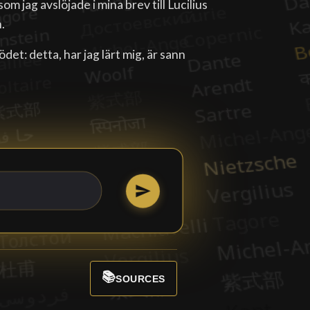
m jag avslöjade i mina brev till Lucilius
.
et: detta, har jag lärt mig, är sann
📚
SOURCES