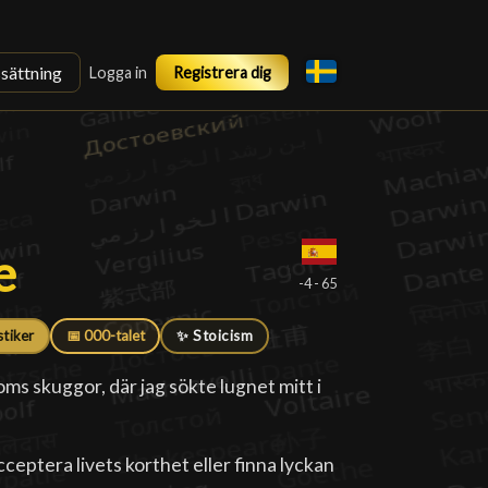
ssättning
Logga in
Registrera dig
e
e
█
-4 - 65
stiker
📅 000-talet
✨ Stoicism
oms skuggor, där jag sökte lugnet mitt i
cceptera livets korthet eller finna lyckan