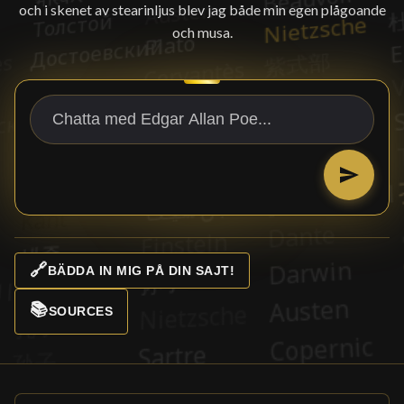
och i skenet av stearinljus blev jag både min egen plågoande
och musa.
🔗
BÄDDA IN MIG PÅ DIN SAJT!
📚
SOURCES