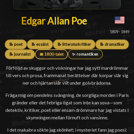
Edgar Allan Poe
Edgar Allan Poe
█
1809 - 1849
📝 poet
📝 essäist
📝 litteraturkritiker
📝 dramatiker
📝 journalist
📅 1800-talet
✨ romantiken
Förföljd av skuggor och viskningar har jag sytt mardrömmar
till vers och prosa, frammanat berättelser där korpar slår sig
ner och hjärtan slår vilt under golvbrädorna.
Fråga mig om pendelns svängning, de sorgliga morden i Paris
gränder eller det febriga ögat som inte kan sova—som
detektiv, kritiker, poet eller ensam drömmare har jag vistats i
skymningen mellan förnuft och vansinne.
I det makabra sökte jag skönhet; i mysteriet fann jag poesi;