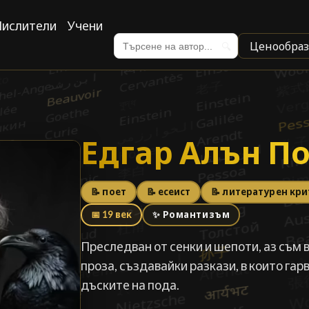
ислители
Учени
Ценообраз
🔍
Едгар Алън П
Едгар Алън П
📝 поет
📝 есеист
📝 литературен кр
📅 19 век
✨ Романтизъм
Преследван от сенки и шепоти, аз съм 
проза, създавайки разкази, в които гар
дъските на пода.