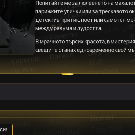
Попитайте ме за люлеенето на махалот
парижките улички или за трескавото ок
детектив, критик, поет или самотен ме
между разума и лудостта.
В мрачното търсих красота; в мистерия
свещите станах едновременно свой мъ
СИ!