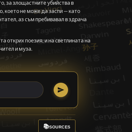
о, за злощастните убийства в
о, което не може да заспи — като
чтател, аз съм пребивавал в здрача
та открих поезия; и на светлината на
чител и муза.
📚
SOURCES