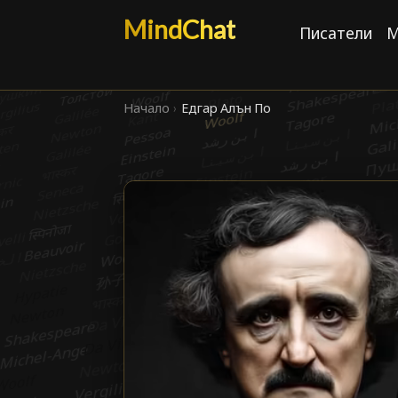
MindChat
Писатели
М
Начало
›
Едгар Алън По