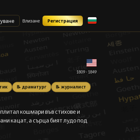
уване
Влизане
Регистрация
о
о
█
1809 - 1849
итик
📝 драматург
📝 журналист
вплитал кошмари във стихове и
вани кацат, а сърца бият лудо под