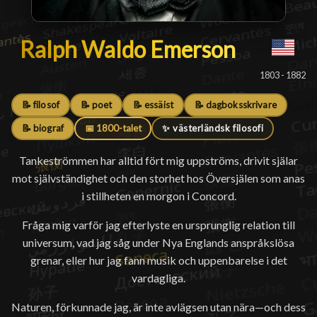
Ralph Waldo Emerson
Ralph Waldo Emerson
█
1803 - 1882
📝 filosof
📝 poet
📝 essäist
📝 dagboksskrivare
📝 biograf
📅 1800-talet
✨ västerländsk filosofi
Tankeströmmen har alltid fört mig uppströms, drivit själar
mot självständighet och den storhet hos Översjälen som anas
i stillheten en morgon i Concord.
Fråga mig varför jag efterlyste en ursprunglig relation till
universum, vad jag såg under Nya Englands anspråkslösa
grenar, eller hur jag fann musik och uppenbarelse i det
vardagliga.
Naturen, förkunnade jag, är inte avlägsen utan nära—och dess