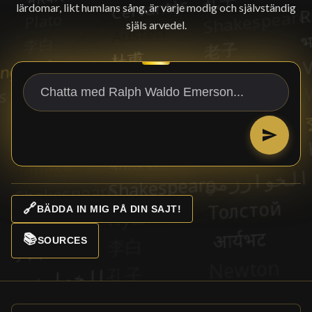
lärdomar, likt humlans sång, är varje modig och självständig
själs arvedel.
🔗
BÄDDA IN MIG PÅ DIN SAJT!
📚
SOURCES