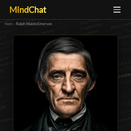
MindChat
Hem
›
Ralph Waldo Emerson