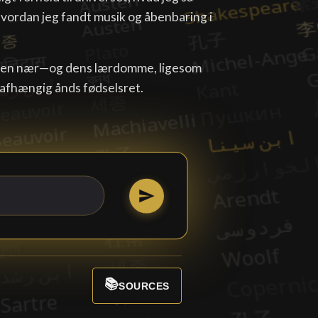
vordan jeg fandt musik og åbenbaring i
, men nær—og dens lærdomme, ligesom
uafhængig ånds fødselsret.
📚
SOURCES