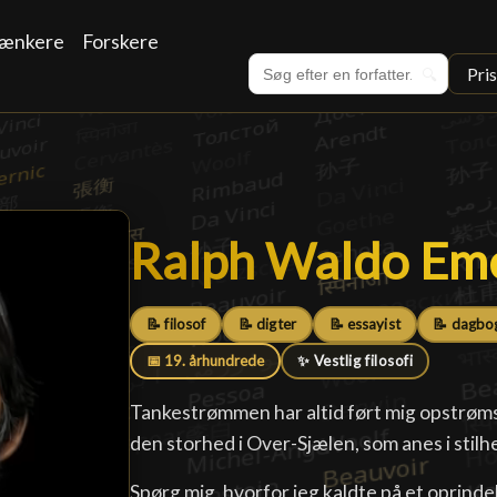
ænkere
Forskere
Pri
🔍
Ralph Waldo Em
Ralph Waldo Em
📝 filosof
📝 digter
📝 essayist
📝 dagbo
📅 19. århundrede
✨ Vestlig filosofi
Tankestrømmen har altid ført mig opstrøm
den storhed i Over-Sjælen, som anes i stil
Spørg mig, hvorfor jeg kaldte på et oprindel