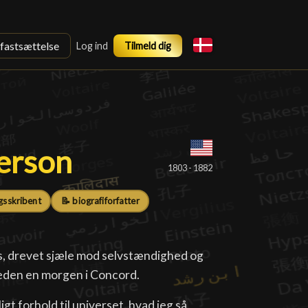
sfastsættelse
Log ind
Tilmeld dig
erson
erson
█
1803 - 1882
gsskribent
📝 biografiforfatter
s, drevet sjæle mod selvstændighed og
heden en morgen i Concord.
igt forhold til universet, hvad jeg så