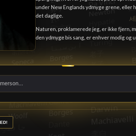
under New Englands ydmyge grene, eller h
det daglige.
Naturen, proklamerede jeg, er ikke fjern
den ydmyge bis sang, er enhver modig og 
ED!