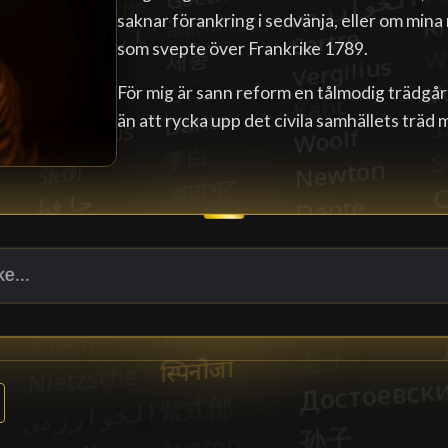
saknar förankring i sedvänja, eller om mina
som svepte över Frankrike 1789.
För mig är sann reform en tålmodig trädgå
än att rycka upp det civila samhällets träd