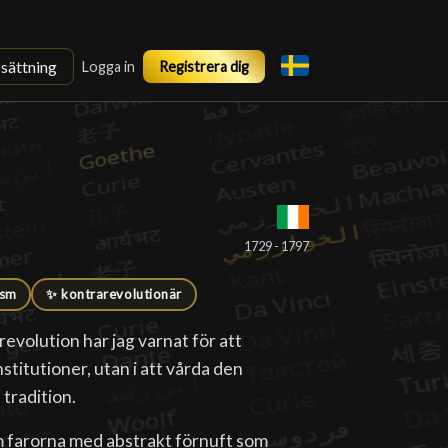
ssättning
Logga in
Registrera dig
1729 - 1797
ism
✨ kontrarevolutionär
evolution har jag varnat för att
nstitutioner, utan i att vårda den
 tradition.
m farorna med abstrakt förnuft som