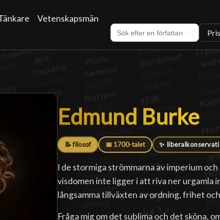
Tänkare
Vetenskapsmän
Pri
🔍
Edmund Burke
Edmund Burke
█
📝 filosof
📅 1700-talet
✨ liberalkonservat
I de stormiga strömmarna av imperium och r
visdomen inte ligger i att riva ner urgamla i
långsamma tillväxten av ordning, frihet och
Fråga mig om det sublima och det sköna, o