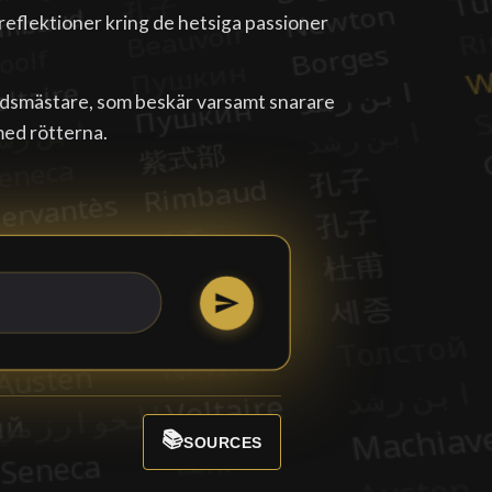
 reflektioner kring de hetsiga passioner
rdsmästare, som beskär varsamt snarare
 med rötterna.
📚
SOURCES