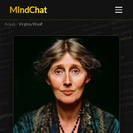
MindChat
Acasă
›
Virginia Woolf