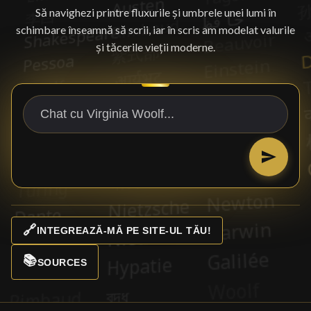
Să navighezi printre fluxurile și umbrele unei lumi în
schimbare înseamnă să scrii, iar în scris am modelat valurile
și tăcerile vieții moderne.
🔗
INTEGREAZĂ-MĂ PE SITE-UL TĂU!
📚
SOURCES