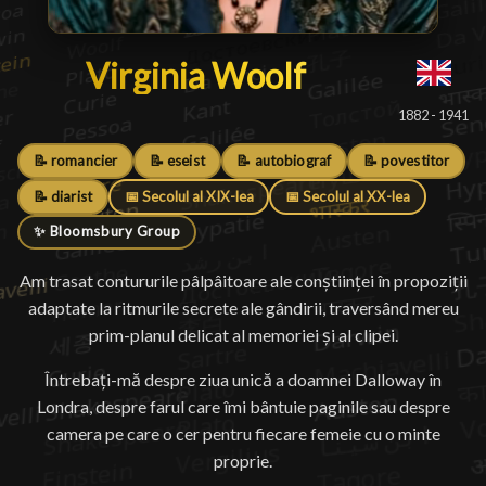
Virginia Woolf
Virginia Woolf
█
1882 - 1941
📝 romancier
📝 eseist
📝 autobiograf
📝 povestitor
📝 diarist
📅 Secolul al XIX-lea
📅 Secolul al XX-lea
✨ Bloomsbury Group
Am trasat contururile pâlpâitoare ale conștiinței în propoziții
adaptate la ritmurile secrete ale gândirii, traversând mereu
prim-planul delicat al memoriei și al clipei.
Întrebați-mă despre ziua unică a doamnei Dalloway în
Londra, despre farul care îmi bântuie paginile sau despre
camera pe care o cer pentru fiecare femeie cu o minte
proprie.