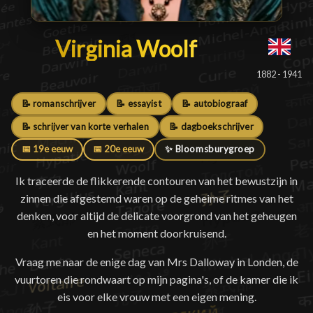
Virginia Woolf
Virginia Woolf
█
1882 - 1941
📝 romanschrijver
📝 essayist
📝 autobiograaf
📝 schrijver van korte verhalen
📝 dagboekschrijver
📅 19e eeuw
📅 20e eeuw
✨ Bloomsburygroep
Ik traceerde de flikkerende contouren van het bewustzijn in
zinnen die afgestemd waren op de geheime ritmes van het
denken, voor altijd de delicate voorgrond van het geheugen
en het moment doorkruisend.
Vraag me naar de enige dag van Mrs Dalloway in Londen, de
vuurtoren die rondwaart op mijn pagina's, of de kamer die ik
eis voor elke vrouw met een eigen mening.