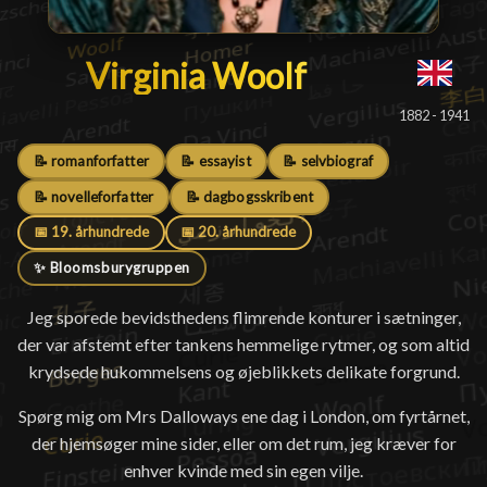
Virginia Woolf
Virginia Woolf
█
1882 - 1941
📝 romanforfatter
📝 essayist
📝 selvbiograf
📝 novelleforfatter
📝 dagbogsskribent
📅 19. århundrede
📅 20. århundrede
✨ Bloomsburygruppen
Jeg sporede bevidsthedens flimrende konturer i sætninger,
der var afstemt efter tankens hemmelige rytmer, og som altid
krydsede hukommelsens og øjeblikkets delikate forgrund.
Spørg mig om Mrs Dalloways ene dag i London, om fyrtårnet,
der hjemsøger mine sider, eller om det rum, jeg kræver for
enhver kvinde med sin egen vilje.