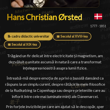
Hans Christian Ørsted
Hans Christian Ørsted
█
1777 - 1851
📝 cadru didactic universitar
📅 Secolul al XVIII-lea
📅 Secolul al XIX-lea
Trăgând un fir delicat între electricitate și magnetism, am
dezvăluit o unitate ascunsă în natură care a transformat
înțelegerea noastră asupra lumii fizice.
Întreabă-mă despre emoția de a privi o busolă dansând ca
răspuns la un simplu curent, despre rătăcirile mele filosofice
de la Rudkøbing la Copenhaga sau despre prieteniile care au
înflorit între cele mai luminate minți ale Danemarcei.
Prin forțele invizibile pe care am ajutat să le descopăr, sper