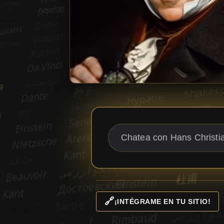
🔗
¡INTÉGRAME EN TU SITIO!