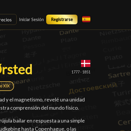
recios
Iniciar Sesión
Registrarse
Ørsted
Ørsted
█
1777 - 1851
lo XIX
idad y el magnetismo, revelé una unidad
estra comprensión del mundo físico.
jula bailar en respuesta a una simple
 Rudkøbing hasta Copenhague, o las