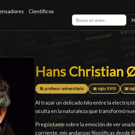
ensadores
Científicos
P
🔍
Hans Christian 
Hans Christian 
📝 profesor universitario
📅 siglo XVIII
📅 sig
Al trazar un delicado hilo entre la electric
oculta en la naturaleza que transformó nu
Pregúntame sobre la emoción de ver una brú
corriente, mis andanzas filosóficas desde