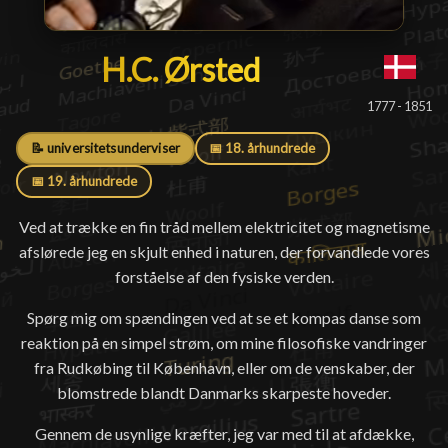
H.C. Ørsted
H.C. Ørsted
█
1777 - 1851
📝 universitetsunderviser
📅 18. århundrede
📅 19. århundrede
Ved at trække en fin tråd mellem elektricitet og magnetisme
afslørede jeg en skjult enhed i naturen, der forvandlede vores
forståelse af den fysiske verden.
Spørg mig om spændingen ved at se et kompas danse som
reaktion på en simpel strøm, om mine filosofiske vandringer
fra Rudkøbing til København, eller om de venskaber, der
blomstrede blandt Danmarks skarpeste hoveder.
Gennem de usynlige kræfter, jeg var med til at afdække,