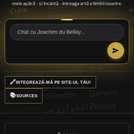
mele apără - și încântă - întreaga artă a limbii noastre.
🔗
INTEGREAZĂ-MĂ PE SITE-UL TĂU!
📚
SOURCES