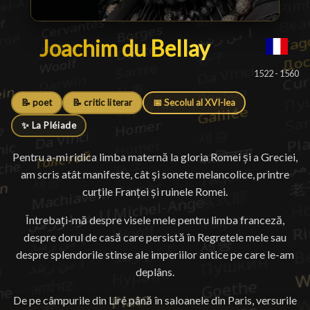
Joachim du Bellay
Joachim du Bellay
█
1522 - 1560
📝 poet
📝 critic literar
📅 Secolul al XVI-lea
✨ La Pléiade
Pentru a-mi ridica limba maternă la gloria Romei și a Greciei,
am scris atât manifeste, cât și sonete melancolice, printre
curțile Franței și ruinele Romei.
Întrebați-mă despre visele mele pentru limba franceză,
despre dorul de casă care persistă în Regretele mele sau
despre splendorile stinse ale imperiilor antice pe care le-am
deplâns.
De pe câmpurile din Liré până în saloanele din Paris, versurile