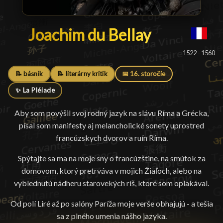
Joachim du Bellay
Joachim du Bellay
█
1522 - 1560
📝 básnik
📝 literárny kritik
📅 16. storočie
✨ La Pléiade
Aby som povýšil svoj rodný jazyk na slávu Ríma a Grécka,
písal som manifesty aj melancholické sonety uprostred
francúzskych dvorov a ruín Ríma.
Spýtajte sa ma na moje sny o francúzštine, na smútok za
domovom, ktorý pretrváva v mojich Žiaľoch, alebo na
vyblednutú nádheru starovekých ríš, ktoré som oplakával.
Od polí Liré až po salóny Paríža moje verše obhajujú - a tešia
sa z plného umenia nášho jazyka.