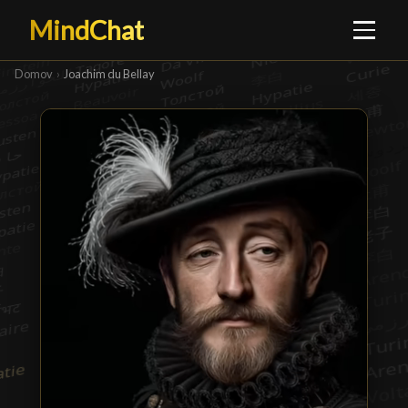
MindChat
Domov
›
Joachim du Bellay