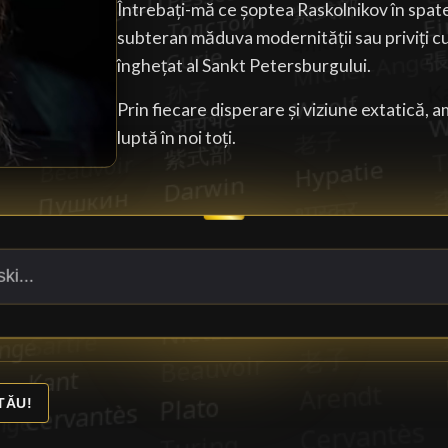
Întrebați-mă ce șoptea Raskolnikov în spate
subteran măduva modernității sau priviți c
înghețat al Sankt Petersburgului.
Prin fiecare disperare și viziune extatică, a
luptă în noi toți.
TĂU!