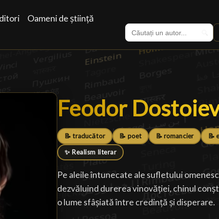
itori
Oameni de știință
🔍
Feodor Dostoiev
Feodor Dostoiev
📝 traducător
📝 poet
📝 romancier
📝 
✨ Realism literar
Pe aleile întunecate ale sufletului omenes
dezvăluind durerea vinovăției, chinul conștii
o lume sfâșiată între credință și disperare.