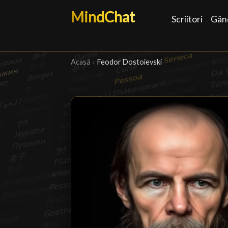
MindChat
Scriitori
Gând
Acasă
›
Feodor Dostoievski