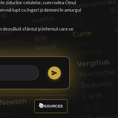
le zidurilor celulelor, cum rodea Omul
um mă lupt cu îngeri și demoni în amurgul
m dezvăluit sfântul și infernul care se
📚
SOURCES