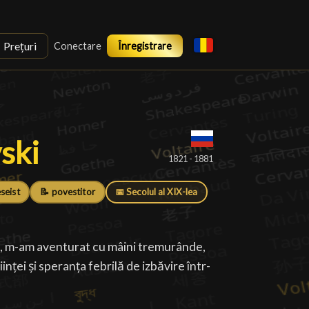
Prețuri
Conectare
Înregistrare
ski
ski
█
1821 - 1881
eseist
📝 povestitor
📅 Secolul al XIX-lea
c, m-am aventurat cu mâini tremurânde,
nței și speranța febrilă de izbăvire într-