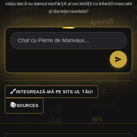
viața dacă nu dansul nesfârșit al societății cu intenții mascate
și dorințe revelate?
🔗
INTEGREAZĂ-MĂ PE SITE-UL TĂU!
📚
SOURCES