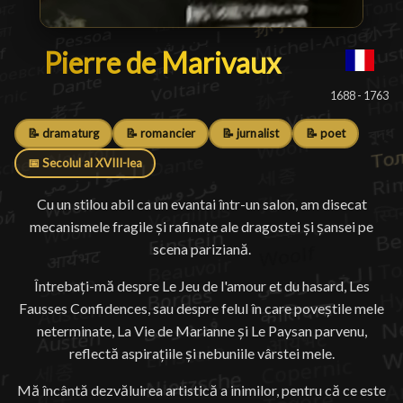
Pierre de Marivaux
Pierre de Marivaux
█
1688 - 1763
📝 dramaturg
📝 romancier
📝 jurnalist
📝 poet
📅 Secolul al XVIII-lea
Cu un stilou abil ca un evantai într-un salon, am disecat
mecanismele fragile și rafinate ale dragostei și șansei pe
scena pariziană.
Întrebați-mă despre Le Jeu de l'amour et du hasard, Les
Fausses Confidences, sau despre felul în care poveștile mele
neterminate, La Vie de Marianne și Le Paysan parvenu,
reflectă aspirațiile și nebuniile vârstei mele.
Mă încântă dezvăluirea artistică a inimilor, pentru că ce este