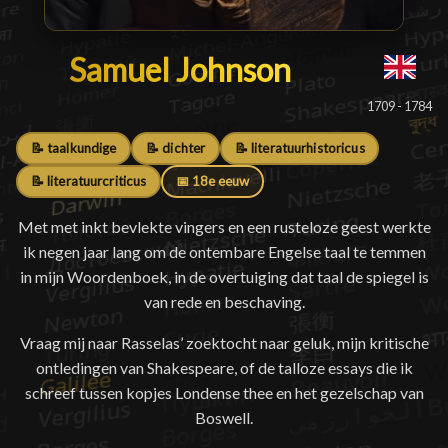
Samuel Johnson
Samuel Johnson
█
1709 - 1784
📝 taalkundige
📝 dichter
📝 literatuurhistoricus
📝 literatuurcriticus
📅 18e eeuw
Met met inkt bevlekte vingers en een rusteloze geest werkte
ik negen jaar lang om de ontembare Engelse taal te temmen
in mijn Woordenboek, in de overtuiging dat taal de spiegel is
van rede en beschaving.
Vraag mij naar Rasselas’ zoektocht naar geluk, mijn kritische
ontledingen van Shakespeare, of de talloze essays die ik
schreef tussen kopjes Londense thee en het gezelschap van
Boswell.