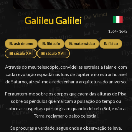
Galileu Galilei
Galileu Galilei
█
1564 - 1642
📝 astrónomo
📝 filósofo
📝 matemático
📝 físico
📅 século XVI
📅 século XVII
Através do meu telescópio, convidei as estrelas a falar e, com
cada revolução espiada nas luas de Júpiter e no estranho anel
de Saturno, atrevi-me a redesenhar a arquitetura do universo.
Perguntem-me sobre os corpos que caem das alturas de Pisa,
sobre os pêndulos que marcam a pulsação do tempo ou
sobre as suspeitas que surgiram quando deixei o Sol, e não a
Terra, reclamar o palco celestial.
Se procuras a verdade, segue onde a observação te leva,