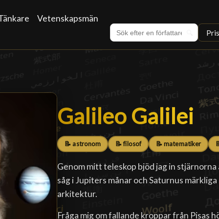
Tänkare
Vetenskapsmän
Pri
🔍
Galileo Galilei
Galileo Galilei
█
📝 astronom
📝 filosof
📝 matematiker

Genom mitt teleskop bjöd jag in stjärnorna a
såg i Jupiters månar och Saturnus märkliga
arkitektur.
Fråga mig om fallande kroppar från Pisas h