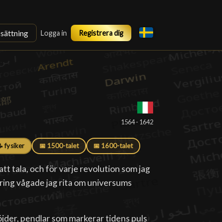
ssättning
Logga in
Registrera dig
1564 - 1642
 fysiker
📅 1500-talet
📅 1600-talet
tt tala, och för varje revolution som jag
 ring vågade jag rita om universums
öjder, pendlar som markerar tidens puls