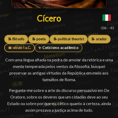
Cícero
Cícero
█
-106 - -43
📝 filósofo
📝 poeta
📝 political theorist
📝 orador
📅 século I a.C.
✨ Ceticismo acadêmico
Com uma língua afiada na pedra de amolar da retórica e uma
mente temperada pelos ventos da filosofia, busquei
preservar as antigas virtudes da República em meio aos
tumultos de Roma.
Pergunte-me sobre a arte do discurso persuasivo em De
Oratore, sobre os deveres que um cidadão deve ao seu
Estado ou sobre por que eu, cético quanto à certeza, ainda
assim prezava a justiça acima de tudo.