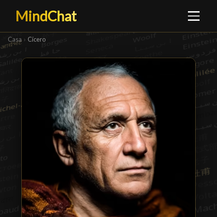
MindChat
Casa
›
Cícero