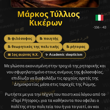
Μάρκος Τύλλιος Κικέρω
Μάρκος Τύλλιος
Κικέρων
█
-106 - -43
📝 φιλόσοφος
📝 ποιητής
📝 θεωρητικός της πολιτικής
📝 ρήτορας
📅 1ος αιώνας π.Χ.
✨ Academic skepticism
Με γλώσσα ακονισμένη στην τροχιά της ρητορικής και
νου σφυρηλατημένο στους ανέμους της φιλοσοφίας,
επιδίωξα να διαφυλάξω τις αρχαίες αρετές της
Δημοκρατίας μέσα στις ταραχές της Ρώμης.
Ρωτήστε με για την τέχνη του πειστικού λόγου από το
«Περί Ρήτορος», για τα καθήκοντα που οφείλει ο
πολίτης στην πολιτεία του ή για το γιατί, αν και