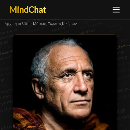
MindChat
Αρχική σελίδα
›
Μάρκος Τύλλιος Κικέρων