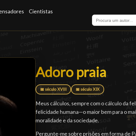
ensadores
Cientistas
Adoro praia
Adoro praia
█
📅 século XVIII
📅 século XIX
Meus cálculos, sempre com o cálculo da fe
felicidade humana—o maior bem para o mai
moralidade e da sociedade.
Pergunte-me sobre prisões em forma de Pa