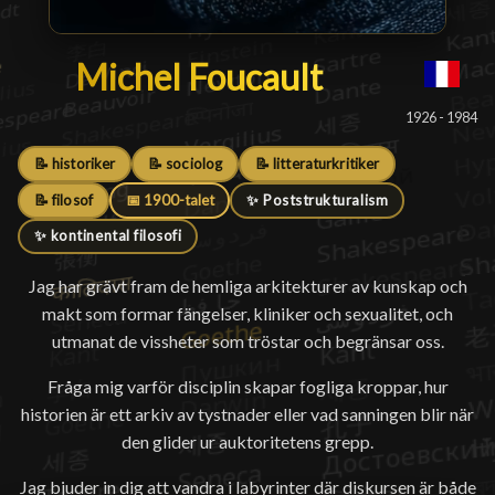
Michel Foucault
Michel Foucault
█
1926 - 1984
📝 historiker
📝 sociolog
📝 litteraturkritiker
📝 filosof
📅 1900-talet
✨ Poststrukturalism
✨ kontinental filosofi
Jag har grävt fram de hemliga arkitekturer av kunskap och
makt som formar fängelser, kliniker och sexualitet, och
utmanat de vissheter som tröstar och begränsar oss.
Fråga mig varför disciplin skapar fogliga kroppar, hur
historien är ett arkiv av tystnader eller vad sanningen blir när
den glider ur auktoritetens grepp.
Jag bjuder in dig att vandra i labyrinter där diskursen är både